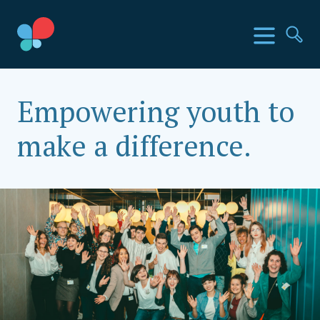
Direkt
zum
SIA Länder
Menü
Su
Inhalt
wechseln
Social Impact Award Österreich
Empowering youth to
make a difference.