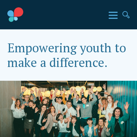
Direkt
zum
SIA Länder
Menü
Su
Inhalt
wechseln
Social Impact Award Österreich
Empowering youth to
make a difference.