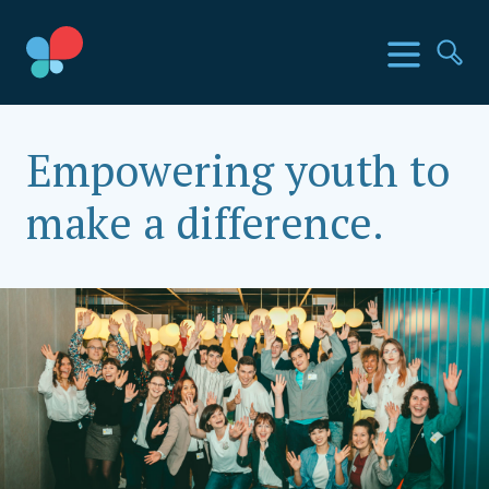
Direkt
zum
SIA Länder
Menü
Su
Inhalt
wechseln
Social Impact Award Österreich
Empowering youth to
make a difference.