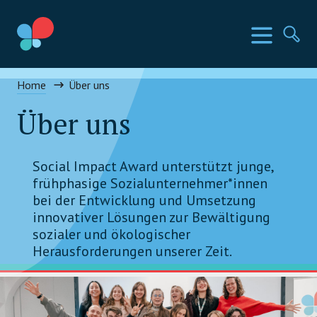
Direkt
zum
SIA Länder
Menü
Su
Inhalt
wechseln
Social Impact Award Österreich
Home
Über uns
Über uns
Social Impact Award unterstützt junge,
frühphasige Sozialunternehmer*innen
bei der Entwicklung und Umsetzung
innovativer Lösungen zur Bewältigung
sozialer und ökologischer
Herausforderungen unserer Zeit.