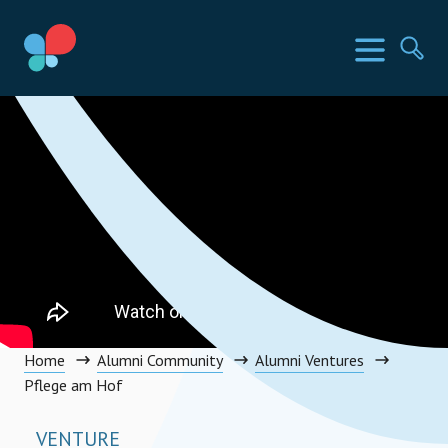
Direkt
zum
SIA Länder
Menü
Su
Inhalt
wechseln
Social Impact Award Österreich
Home
Alumni Community
Alumni Ventures
Pflege am Hof
VENTURE