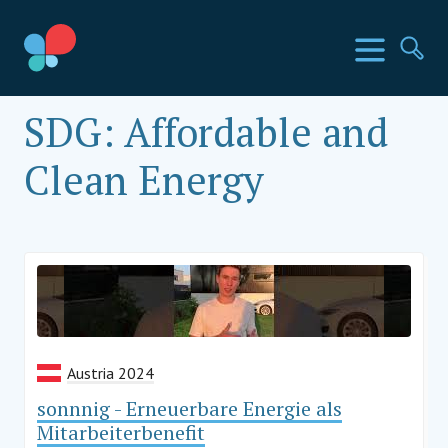
Direkt
zum
SIA Länder
Menü
Su
Inhalt
wechseln
Social Impact Award Österreich
SDG:
Affordable and
Clean Energy
Austria 2024
sonnnig - Erneuerbare Energie als
Mitarbeiterbenefit